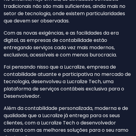
tradicionais não são mais suficientes, ainda mais no
setor de tecnologia, onde existem particularidades
que devem ser observadas.
Com as novas exigências, e as facilidades da era
digital, as empresas de contabilidade estão
entregando serviços cada vez mais modernos,
exclusivos, acessíveis e com menos burocracia.
Foi pensando nisso que a Lucralize, empresa de
contabilidade atuante e participativa no mercado de
tecnologia, desenvolveu a Lucralize Tech, uma
plataforma de serviços contábeis exclusiva para o
Desenvolvedor.
Além da contabilidade personalizada, moderna e de
qualidade que a Lucralize já entrega para os seus
clientes, com a Lucralize Tech o desenvolvedor
contará com as melhores soluções para o seu ramo