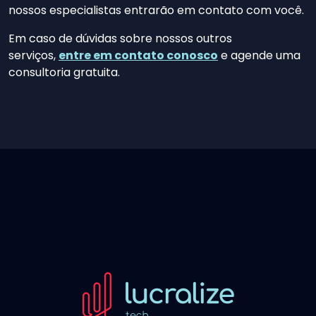
nossos especialistas entrarão em contato com você.
Em caso de dúvidas sobre nossos outros
serviços,
entre em contato conosco
e agende uma
consultoria gratuita.