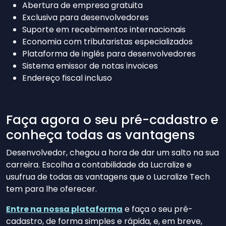
Abertura de empresa gratuita
Exclusiva para desenvolvedores
Suporte em recebimentos internacionais
Economia com tributaristas especializados
Plataforma de inglês para desenvolvedores
Sistema emissor de notas invoices
Endereço fiscal incluso
Faça agora o seu pré-cadastro e
conheça todas as vantagens
Desenvolvedor, chegou a hora de dar um salto na sua
carreira. Escolha a contabilidade da Lucralize e
usufrua de todas as vantagens que o Lucralize Tech
tem para lhe oferecer.
Entre na nossa plataforma
e faça o seu pré-
cadastro, de forma simples e rápida, e, em breve,