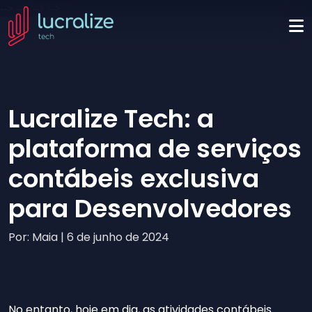
-->
-->
-->
-->
Lucralize Tech: a
plataforma de serviços
contábeis exclusiva
para Desenvolvedores
Por: Maia | 6 de junho de 2024
No entanto, hoje em dia, as atividades contábeis